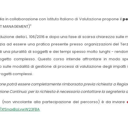
ia in collaborazione con
Istituto Italiano di Valutazione
propone il
pe
CT MANAGEMENT)"
roduzione della L. 106/2016 e dopo una fase di scarsa chiarezza sulle 
izia ad essere una pratica presente presso organizzazioni del Terz
 una pluralità di soggetti e dei tempi spesso molto lunghi - rendono l
rogetto complesso. Questo corso intende affrontare in modo sp
sulle modalità di gestione di processi di valutazione degli impatt
progetti complessi.
zione potrà essere completamente rimborsata previa richiesta a Regio
one Continua: per la richiesta è necessario contattare la segreteria 
e (non vincolante alla partecipazione del percorso) è da inviare
le/XfSnaxBoLywW23FBA