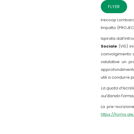
FLYER
Irecoop Lombard
Impatto (PROJE
Ispirata dall’int
Sociale
(VIS) in
coinvolgimento di
valutative un p
approfondimento 
utili a condurre 
La quota d’iscri
sul Bando Formazi
La pre-iscrizion
https://forms.g